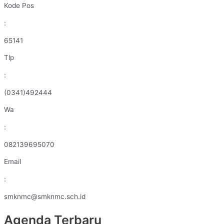
Kode Pos
:
65141
Tlp
:
(0341)492444
Wa
:
082139695070
Email
:
smknmc@smknmc.sch.id
Agenda Terbaru