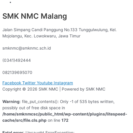
termasuk bahasa internasional
Sistem Informasi
Akademik SMK NMC
Melakukan kerjasama dengan lembaga
SMK NMC Malang
pemerintah/swasta serta Dunia Usaha/ Dunia Industri dan
dalam dan Luar negeri.
Secara aktif terlibat dalam pengembangan dan
Jalan Simpang Candi Panggung No.133 Tunggulwulung, Kel.
peningkatan sistem pendidikan yang berorientasi pada
Mojolangu, Kec. Lowokwaru, Jawa Timur
peningkatan mutu di bidang IPTEK.
Terbentunya suasana proses belajar mengajar yang
smknmc@smknmc.sch.id
kondusif dalam rangka peningkatan mutu pembelajaran
berstandar internasional.
(0341)492444
Pengembangan Manajemen Sistem Informasi (MIS) dan
budaya kerja yang berorientasi untuk mencapai standart
082139695070
mutu International Organization for Standardization (ISO).
Pengembangan sistem organisasi yang dinamis
Facebook
Twitter
Youtube
Instagram
disesuaikan dengan tuntutan perkembangan dunia industri
Copyright © 2026 SMK NMC | Powered by SMK NMC
didalam negeri dan luar negeri.
Peningkatan kualitas dan kuantitas sarana-prana
Warning
: file_put_contents(): Only -1 of 535 bytes written,
disesuaikan dengan kebutuhan perkembangan industri
possibly out of free disk space in
internasional.
/home/smknmcsc/public_html/wp-content/plugins/litespeed-
cache/src/file.cls.php
on line
172
Fatal error
: Uncaught ErrorException: