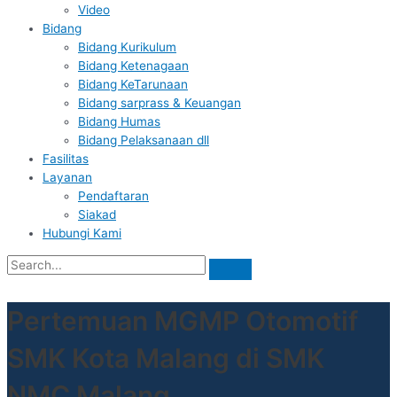
Video
Bidang
Bidang Kurikulum
Bidang Ketenagaan
Bidang KeTarunaan
Bidang sarprass & Keuangan
Bidang Humas
Bidang Pelaksanaan dll
Fasilitas
Layanan
Pendaftaran
Siakad
Hubungi Kami
Pertemuan MGMP Otomotif
SMK Kota Malang di SMK
NMC Malang