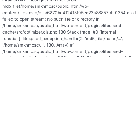
md5_file(/home/smknmcsc/public_html/wp-
content/litespeed/css/6870bc412418f05ec23a88857bbf0354.css.t
failed to open stream: No such file or directory in
/home/smknmcsc/public_html/wp-content/plugins/litespeed-
cache/src/optimizer.cls.php:130 Stack trace: #0 [internal
function]: litespeed_exception_handler(2, 'md5_file(/home/...',
'/home/smknmcsc/...', 130, Array) #1
/home/smknmcsc/public_html/wp-content/plugins/litespeed-
cache/src/optimizer.cls.php(130): md5_file('/home/smknmcsc/...')
#2 /home/smknmcsc/public_html/wp-content/plugins/litespeed-
cache/src/optimize.cls.php(837): LiteSpeed\Optimizer-
>serve('https://smknmc....', 'css', true, Array) #3
/home/smknmcsc/public_html/wp-content/plugins/litespeed-
cache/src/optimize.cls.php(330): LiteSpeed\Optimize-
>_build_hash_url(Array) #4 /home/smknmcsc/public_html/wp-
content/plugins/litespeed-cache/src/optimize.cls.php(264):
LiteSpeed\Optimize->_optimize() #5
/home/smknmcsc/public_html/wp-includes/class-wp-
hook.php(341): LiteSpeed\Optimize->f in
/home/smknmcsc/public_html/wp-content/plugins/litespeed-
cache/src/optimizer.cls.php
on line
130