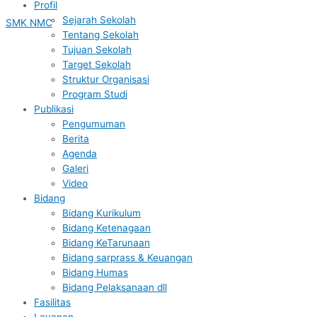
Profil
Lewati
Sejarah Sekolah
SMK NMC
ke
Tentang Sekolah
konten
Tujuan Sekolah
Target Sekolah
Struktur Organisasi
Program Studi
Publikasi
Pengumuman
Berita
Agenda
Galeri
Video
Bidang
Bidang Kurikulum
Bidang Ketenagaan
Bidang KeTarunaan
Bidang sarprass & Keuangan
Bidang Humas
Bidang Pelaksanaan dll
Fasilitas