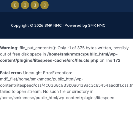
Peningkatan kualitas dan kuantitas sarana-prana
disesuaikan dengan kebutuhan perkembangan
industri internasional.
Copyright © 2026 SMK NMC | Powered by SMK NMC
Warning
: file_put_contents(): Only -1 of 375 bytes written, possibly
out of free disk space in
/home/smknmcsc/public_html/wp-
content/plugins/litespeed-cache/src/file.cls.php
on line
172
Fatal error
: Uncaught ErrorException:
md5_file(/home/smknmcsc/public_html/wp-
content/litespeed/css/4c0368c933b0a6139ac3c85454aaddf1.css.t
failed to open stream: No such file or directory in
/home/smknmcsc/public_html/wp-content/plugins/litespeed-
cache/src/optimizer.cls.php:130 Stack trace: #0 [internal function]:
litespeed_exception_handler(2, 'md5_file(/home/...',
'/home/smknmcsc/...', 130, Array) #1
/home/smknmcsc/public_html/wp-content/plugins/litespeed-
cache/src/optimizer.cls.php(130): md5_file('/home/smknmcsc/...') #2