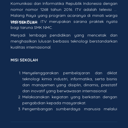
Komunikasi dan Informatika Republik Indonesia dengan
nomor nomor 1268 tahun 2016. ITV adalah televisi di
Malang Raya yang program acaranya di minati warga
Malang Raya. ITV merupakan sarana praktek nyata
VISI SEKOLAH
bagi taruna SMK NMC.
Menjadi lembaga pendidikan yang mencetak dan
menghasilkan lulusan berbasis teknologi berstandarkan
kualitas internasional.
MISI SEKOLAH
Menyelenggarakan pembelajaran dan diklat
teknologi kimia industri, informatika, serta bisnis
dan manajemen yang disiplin, dinamis, prestatif
dan inovatif yang berwawasan internasional.
Melaksanakan kegiatan yang berkaitan dengan
pengabdian kepada masyarakat.
Pengembangan sumberdaya manusia melalui
peningkatan kualifikasi pendidikan pendidik
berstandar internasional.
Pengembangan kurikulum muatan lokal berupa