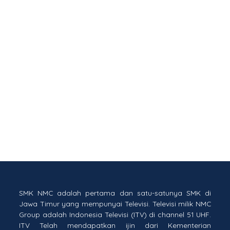
SMK NMC adalah pertama dan satu-satunya SMK di
Jawa Timur yang mempunyai Televisi. Televisi milik NMC
Group adalah Indonesia Televisi (ITV) di channel 51 UHF.
ITV Telah mendapatkan ijin dari Kementerian