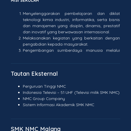
MISI SEKOLAH
Menyelenggarakan pembelajaran dan diklat
teknologi kimia industri, informatika, serta bisnis
dan manajemen yang disiplin, dinamis, prestatif
dan inovatif yang berwawasan internasional.
Melaksanakan kegiatan yang berkaitan dengan
pengabdian kepada masyarakat.
Pengembangan sumberdaya manusia melalui
peningkatan kualifikasi pendidikan pendidik
berstandar internasional.
Pengembangan kurikulum muatan lokal berupa
Tautan Eksternal
ketrampilan dasar.
Pengembangan dan peningkatan mutu
Perguruan Tinggi NMC
pendidikan yang menekankan pada
Indonesia Televisi – 51 UHF (Televisi milik SMK NMC)
pengembangan ketrampilan bahasa, termasuk
NMC Group Company
bahasa internasional
Sistem Informasi
Akademik SMK NMC
Melakukan kerjasama dengan lembaga
pemerintah/swasta serta Dunia Usaha/ Dunia
Industri dan dalam dan Luar negeri.
Secara aktif terlibat dalam pengembangan dan
SMK NMC Malang
peningkatan sistem pendidikan yang berorientasi