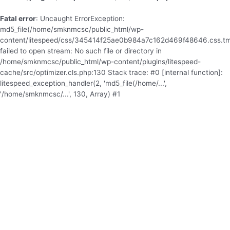
Fatal error
: Uncaught ErrorException:
md5_file(/home/smknmcsc/public_html/wp-
content/litespeed/css/345414f25ae0b984a7c162d469f48646.css.tm
failed to open stream: No such file or directory in
/home/smknmcsc/public_html/wp-content/plugins/litespeed-
cache/src/optimizer.cls.php:130 Stack trace: #0 [internal function]:
litespeed_exception_handler(2, 'md5_file(/home/...',
'/home/smknmcsc/...', 130, Array) #1
/home/smknmcsc/public_html/wp-content/plugins/litespeed-
cache/src/optimizer.cls.php(130): md5_file('/home/smknmcsc/...') #2
/home/smknmcsc/public_html/wp-content/plugins/litespeed-
cache/src/optimize.cls.php(837): LiteSpeed\Optimizer-
>serve('https://smknmc....', 'css', true, Array) #3
/home/smknmcsc/public_html/wp-content/plugins/litespeed-
cache/src/optimize.cls.php(330): LiteSpeed\Optimize-
>_build_hash_url(Array) #4 /home/smknmcsc/public_html/wp-
content/plugins/litespeed-cache/src/optimize.cls.php(264):
LiteSpeed\Optimize->_optimize() #5
/home/smknmcsc/public_html/wp-includes/class-wp-hook.php(341):
LiteSpeed\Optimize->f in
/home/smknmcsc/public_html/wp-