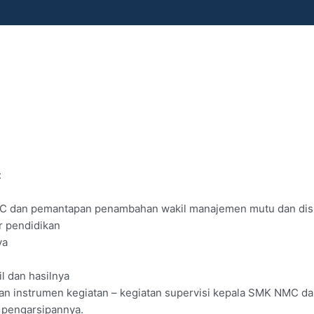
:
MC dan pemantapan penambahan wakil manajemen mutu dan dis
r pendidikan
ya
l dan hasilnya
dan instrumen kegiatan – kegiatan supervisi kepala SMK NMC d
 pengarsipannya.