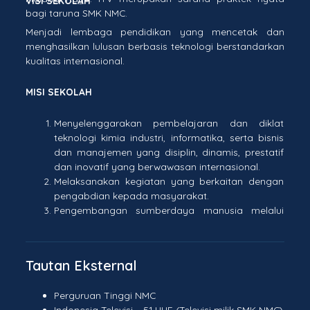
VISI SEKOLAH
bagi taruna SMK NMC.
Menjadi lembaga pendidikan yang mencetak dan
menghasilkan lulusan berbasis teknologi berstandarkan
kualitas internasional.
MISI SEKOLAH
Menyelenggarakan pembelajaran dan diklat
teknologi kimia industri, informatika, serta bisnis
dan manajemen yang disiplin, dinamis, prestatif
dan inovatif yang berwawasan internasional.
Melaksanakan kegiatan yang berkaitan dengan
pengabdian kepada masyarakat.
Pengembangan sumberdaya manusia melalui
peningkatan kualifikasi pendidikan pendidik
berstandar internasional.
Pengembangan kurikulum muatan lokal berupa
Tautan Eksternal
ketrampilan dasar.
Pengembangan dan peningkatan mutu
Perguruan Tinggi NMC
pendidikan yang menekankan pada
Indonesia Televisi – 51 UHF (Televisi milik SMK NMC)