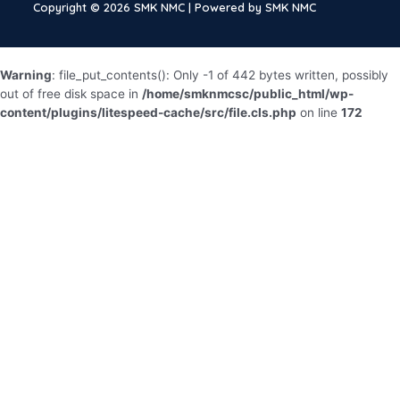
Copyright © 2026 SMK NMC | Powered by SMK NMC
Warning
: file_put_contents(): Only -1 of 442 bytes written, possibly
out of free disk space in
/home/smknmcsc/public_html/wp-
content/plugins/litespeed-cache/src/file.cls.php
on line
172
Fatal error
: Uncaught ErrorException:
md5_file(/home/smknmcsc/public_html/wp-
content/litespeed/css/e1be823afa60bc564ec7e34c227ab1d0.css.tm
failed to open stream: No such file or directory in
/home/smknmcsc/public_html/wp-content/plugins/litespeed-
cache/src/optimizer.cls.php:130 Stack trace: #0 [internal function]:
litespeed_exception_handler(2, 'md5_file(/home/...',
'/home/smknmcsc/...', 130, Array) #1
/home/smknmcsc/public_html/wp-content/plugins/litespeed-
cache/src/optimizer.cls.php(130): md5_file('/home/smknmcsc/...') #2
/home/smknmcsc/public_html/wp-content/plugins/litespeed-
cache/src/optimize.cls.php(837): LiteSpeed\Optimizer-
>serve('https://smknmc....', 'css', true, Array) #3
/home/smknmcsc/public_html/wp-content/plugins/litespeed-