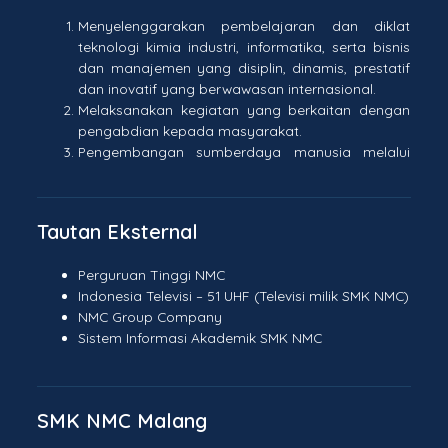
Menyelenggarakan pembelajaran dan diklat
teknologi kimia industri, informatika, serta bisnis
dan manajemen yang disiplin, dinamis, prestatif
dan inovatif yang berwawasan internasional.
Melaksanakan kegiatan yang berkaitan dengan
pengabdian kepada masyarakat.
Pengembangan sumberdaya manusia melalui
peningkatan kualifikasi pendidikan pendidik
berstandar internasional.
Pengembangan kurikulum muatan lokal berupa
Tautan Eksternal
ketrampilan dasar.
Pengembangan dan peningkatan mutu
Perguruan Tinggi NMC
pendidikan yang menekankan pada
Indonesia Televisi – 51 UHF (Televisi milik SMK NMC)
pengembangan ketrampilan bahasa, termasuk
NMC Group Company
bahasa internasional
Sistem Informasi
Akademik SMK NMC
Melakukan kerjasama dengan lembaga
pemerintah/swasta serta Dunia Usaha/ Dunia
Industri dan dalam dan Luar negeri.
Secara aktif terlibat dalam pengembangan dan
SMK NMC Malang
peningkatan sistem pendidikan yang berorientasi
pada peningkatan mutu di bidang IPTEK.