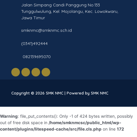
Jalan Simpang Candi Panggung No.133
Terbentunya suasana proses belajar mengajar
Tunggulwulung, Kel. Mojolangu, Kec. Lowokwaru,
yang kondusif dalam rangka peningkatan mutu
Jawa Timur
pembelajaran berstandar internasional.
Pengembangan Manajemen Sistem Informasi
smknmc@smknmc.sch.id
(MIS) dan budaya kerja yang berorientasi untuk
mencapai standart mutu International
(0341)492444
Organization for Standardization (ISO).
Pengembangan sistem organisasi yang dinamis
082139695070
disesuaikan dengan tuntutan perkembangan
dunia industri didalam negeri dan luar negeri.
Peningkatan kualitas dan kuantitas sarana-prana
disesuaikan dengan kebutuhan perkembangan
industri internasional.
Copyright © 2026 SMK NMC | Powered by SMK NMC
Warning
: file_put_contents(): Only -1 of 424 bytes written, possibly
out of free disk space in
/home/smknmcsc/public_html/wp-
content/plugins/litespeed-cache/src/file.cls.php
on line
172