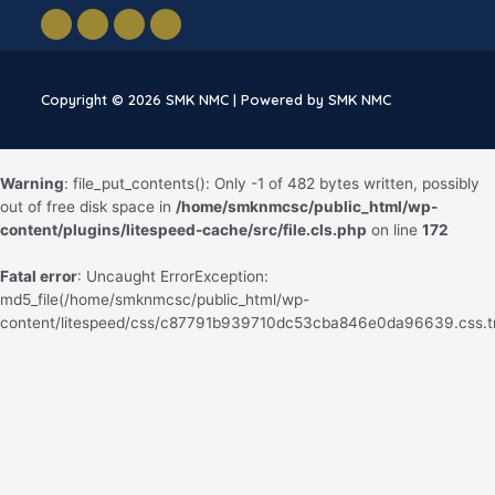
Peningkatan kualitas dan kuantitas sarana-prana
disesuaikan dengan kebutuhan perkembangan
industri internasional.
Copyright © 2026 SMK NMC | Powered by SMK NMC
Warning
: file_put_contents(): Only -1 of 482 bytes written, possibly
out of free disk space in
/home/smknmcsc/public_html/wp-
content/plugins/litespeed-cache/src/file.cls.php
on line
172
Fatal error
: Uncaught ErrorException:
md5_file(/home/smknmcsc/public_html/wp-
content/litespeed/css/c87791b939710dc53cba846e0da96639.css.t
failed to open stream: No such file or directory in
/home/smknmcsc/public_html/wp-content/plugins/litespeed-
cache/src/optimizer.cls.php:130 Stack trace: #0 [internal function]:
litespeed_exception_handler(2, 'md5_file(/home/...',
'/home/smknmcsc/...', 130, Array) #1
/home/smknmcsc/public_html/wp-content/plugins/litespeed-
cache/src/optimizer.cls.php(130): md5_file('/home/smknmcsc/...') #2