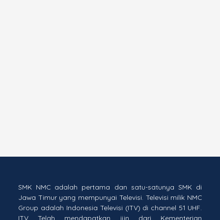
SMK NMC adalah pertama dan satu-satunya SMK di
Jawa Timur yang mempunyai Televisi. Televisi milik NMC
Group adalah Indonesia Televisi (ITV) di channel 51 UHF.
ITV Telah mendapatkan ijin dari Kementerian