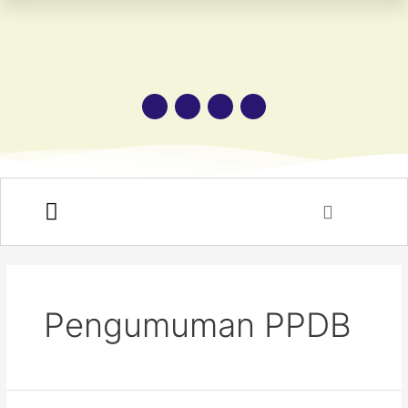
HUBUNGI KAMI
Pengumuman PPDB