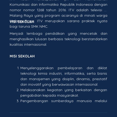
Komunikasi dan Informatika Republik Indonesia dengan
nomor nomor 1268 tahun 2016. ITV adalah televisi di
Malang Raya yang program acaranya di minati warga
Malang Raya. ITV merupakan sarana praktek nyata
VISI SEKOLAH
bagi taruna SMK NMC.
Menjadi lembaga pendidikan yang mencetak dan
menghasilkan lulusan berbasis teknologi berstandarkan
kualitas internasional.
MISI SEKOLAH
Menyelenggarakan pembelajaran dan diklat
teknologi kimia industri, informatika, serta bisnis
dan manajemen yang disiplin, dinamis, prestatif
dan inovatif yang berwawasan internasional.
Melaksanakan kegiatan yang berkaitan dengan
pengabdian kepada masyarakat.
Pengembangan sumberdaya manusia melalui
peningkatan kualifikasi pendidikan pendidik
berstandar internasional.