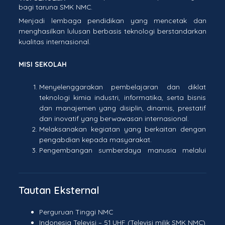
bagi taruna SMK NMC.
Menjadi lembaga pendidikan yang mencetak dan
menghasilkan lulusan berbasis teknologi berstandarkan
kualitas internasional.
MISI SEKOLAH
Menyelenggarakan pembelajaran dan diklat
teknologi kimia industri, informatika, serta bisnis
dan manajemen yang disiplin, dinamis, prestatif
dan inovatif yang berwawasan internasional.
Melaksanakan kegiatan yang berkaitan dengan
pengabdian kepada masyarakat.
Pengembangan sumberdaya manusia melalui
peningkatan kualifikasi pendidikan pendidik
berstandar internasional.
Pengembangan kurikulum muatan lokal berupa
Tautan Eksternal
ketrampilan dasar.
Pengembangan dan peningkatan mutu
Perguruan Tinggi NMC
pendidikan yang menekankan pada
Indonesia Televisi – 51 UHF (Televisi milik SMK NMC)
pengembangan ketrampilan bahasa, termasuk