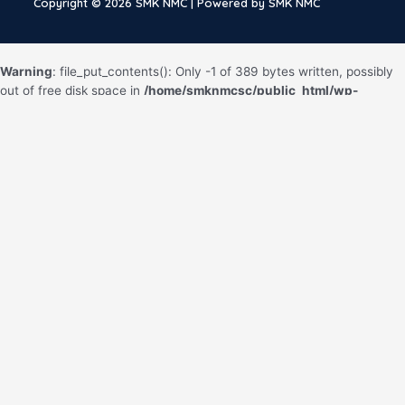
Copyright © 2026 SMK NMC | Powered by SMK NMC
Warning
: file_put_contents(): Only -1 of 389 bytes written, possibly
out of free disk space in
/home/smknmcsc/public_html/wp-
content/plugins/litespeed-cache/src/file.cls.php
on line
172
Fatal error
: Uncaught ErrorException:
md5_file(/home/smknmcsc/public_html/wp-
content/litespeed/css/9752875fb55195d376a34acc77a7c1b1.css.tmp
failed to open stream: No such file or directory in
/home/smknmcsc/public_html/wp-content/plugins/litespeed-
cache/src/optimizer.cls.php:130 Stack trace: #0 [internal function]:
litespeed_exception_handler(2, 'md5_file(/home/...',
'/home/smknmcsc/...', 130, Array) #1
/home/smknmcsc/public_html/wp-content/plugins/litespeed-
cache/src/optimizer.cls.php(130): md5_file('/home/smknmcsc/...') #2
/home/smknmcsc/public_html/wp-content/plugins/litespeed-
cache/src/optimize.cls.php(837): LiteSpeed\Optimizer-
>serve('https://smknmc....', 'css', true, Array) #3
/home/smknmcsc/public_html/wp-content/plugins/litespeed-