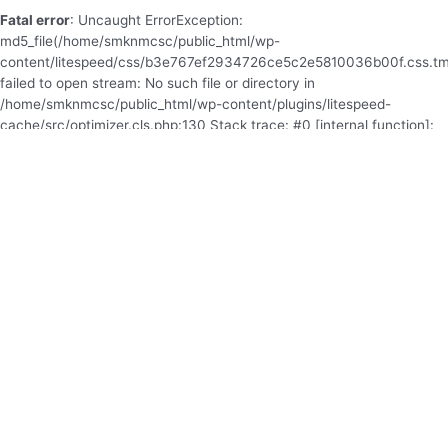
Fatal error
: Uncaught ErrorException:
md5_file(/home/smknmcsc/public_html/wp-
content/litespeed/css/b3e767ef2934726ce5c2e5810036b00f.css.tm
failed to open stream: No such file or directory in
/home/smknmcsc/public_html/wp-content/plugins/litespeed-
cache/src/optimizer.cls.php:130 Stack trace: #0 [internal function]:
litespeed_exception_handler(2, 'md5_file(/home/...',
'/home/smknmcsc/...', 130, Array) #1
/home/smknmcsc/public_html/wp-content/plugins/litespeed-
cache/src/optimizer.cls.php(130): md5_file('/home/smknmcsc/...') #2
/home/smknmcsc/public_html/wp-content/plugins/litespeed-
cache/src/optimize.cls.php(837): LiteSpeed\Optimizer-
>serve('https://smknmc....', 'css', true, Array) #3
/home/smknmcsc/public_html/wp-content/plugins/litespeed-
cache/src/optimize.cls.php(330): LiteSpeed\Optimize-
>_build_hash_url(Array) #4 /home/smknmcsc/public_html/wp-
content/plugins/litespeed-cache/src/optimize.cls.php(264):
LiteSpeed\Optimize->_optimize() #5
/home/smknmcsc/public_html/wp-includes/class-wp-hook.php(341):
LiteSpeed\Optimize->f in
/home/smknmcsc/public_html/wp-
content/plugins/litespeed-cache/src/optimizer.cls.php
on line