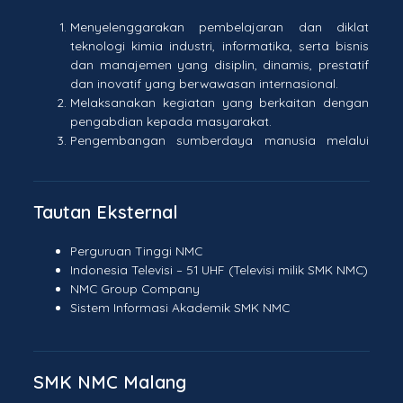
Menyelenggarakan pembelajaran dan diklat
teknologi kimia industri, informatika, serta bisnis
dan manajemen yang disiplin, dinamis, prestatif
dan inovatif yang berwawasan internasional.
Melaksanakan kegiatan yang berkaitan dengan
pengabdian kepada masyarakat.
Pengembangan sumberdaya manusia melalui
peningkatan kualifikasi pendidikan pendidik
berstandar internasional.
Pengembangan kurikulum muatan lokal berupa
Tautan Eksternal
ketrampilan dasar.
Pengembangan dan peningkatan mutu
Perguruan Tinggi NMC
pendidikan yang menekankan pada
Indonesia Televisi – 51 UHF (Televisi milik SMK NMC)
pengembangan ketrampilan bahasa, termasuk
NMC Group Company
bahasa internasional
Sistem Informasi
Akademik SMK NMC
Melakukan kerjasama dengan lembaga
pemerintah/swasta serta Dunia Usaha/ Dunia
Industri dan dalam dan Luar negeri.
Secara aktif terlibat dalam pengembangan dan
SMK NMC Malang
peningkatan sistem pendidikan yang berorientasi