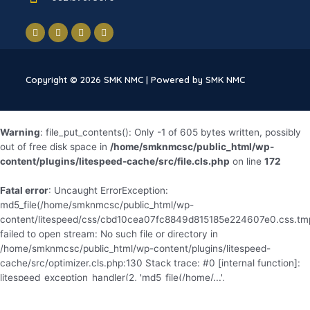
dunia industri didalam negeri dan luar negeri.
Peningkatan kualitas dan kuantitas sarana-prana
disesuaikan dengan kebutuhan perkembangan
industri internasional.
Copyright © 2026 SMK NMC | Powered by SMK NMC
Warning
: file_put_contents(): Only -1 of 605 bytes written, possibly
out of free disk space in
/home/smknmcsc/public_html/wp-
content/plugins/litespeed-cache/src/file.cls.php
on line
172
Fatal error
: Uncaught ErrorException:
md5_file(/home/smknmcsc/public_html/wp-
content/litespeed/css/cbd10cea07fc8849d815185e224607e0.css.tm
failed to open stream: No such file or directory in
/home/smknmcsc/public_html/wp-content/plugins/litespeed-
cache/src/optimizer.cls.php:130 Stack trace: #0 [internal function]:
litespeed_exception_handler(2, 'md5_file(/home/...',
'/home/smknmcsc/...', 130, Array) #1
/home/smknmcsc/public_html/wp-content/plugins/litespeed-