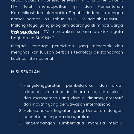
ITV Telah mendapatkan ijin dari Kementerian
Komunikasi dan Informatika Republik Indonesia dengan
nomor nomor 1268 tahun 2016. ITV adalah televisi di
Malang Raya yang program acaranya di minati warga
Malang Raya. ITV merupakan sarana praktek nyata
VISI SEKOLAH
bagi taruna SMK NMC.
Menjadi lembaga pendidikan yang mencetak dan
menghasilkan lulusan berbasis teknologi berstandarkan
kualitas internasional.
MISI SEKOLAH
Menyelenggarakan pembelajaran dan diklat
teknologi kimia industri, informatika, serta bisnis
dan manajemen yang disiplin, dinamis, prestatif
dan inovatif yang berwawasan internasional.
Melaksanakan kegiatan yang berkaitan dengan
pengabdian kepada masyarakat.
Pengembangan sumberdaya manusia melalui
peningkatan kualifikasi pendidikan pendidik