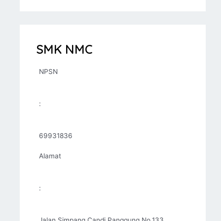
SMK NMC
NPSN
:
69931836
Alamat
:
Jalan Simpang Candi Panggung No.133