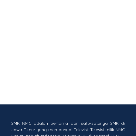
SMK NMC adalah pertama dan satu-satunya SMK di
Jawa Timur yang mempunyai Televisi. Televisi milik NMC
Group adalah Indonesia Televisi (ITV) di channel 51 UHF.