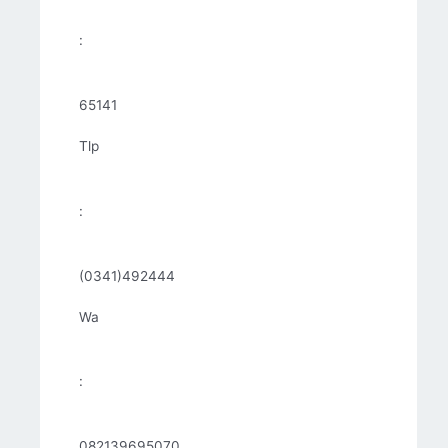
:
65141
Tlp
:
(0341)492444
Wa
:
082139695070