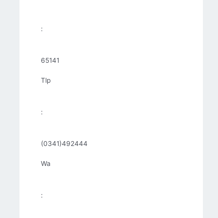
:
65141
Tlp
:
(0341)492444
Wa
: