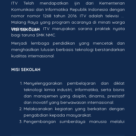
ITV Telah mendapatkan ijin dari Kementerian
Komunikasi dan Informatika Republik Indonesia dengan
nomor nomor 1268 tahun 2016. ITV adalah televisi di
Malang Raya yang program acaranya di minati warga
Malang Raya. ITV merupakan sarana praktek nyata
VISI SEKOLAH
bagi taruna SMK NMC.
Menjadi lembaga pendidikan yang mencetak dan
menghasilkan lulusan berbasis teknologi berstandarkan
kualitas internasional.
MISI SEKOLAH
Menyelenggarakan pembelajaran dan diklat
teknologi kimia industri, informatika, serta bisnis
dan manajemen yang disiplin, dinamis, prestatif
dan inovatif yang berwawasan internasional.
Melaksanakan kegiatan yang berkaitan dengan
pengabdian kepada masyarakat.
Pengembangan sumberdaya manusia melalui
peningkatan kualifikasi pendidikan pendidik
berstandar internasional.