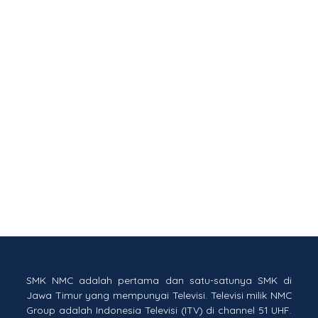
SMK NMC adalah pertama dan satu-satunya SMK di
Jawa Timur yang mempunyai Televisi. Televisi milik NMC
Group adalah Indonesia Televisi (ITV) di channel 51 UHF.