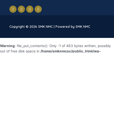
dunia industri didalam negeri dan luar negeri.
Peningkatan kualitas dan kuantitas sarana-prana
disesuaikan dengan kebutuhan perkembangan
industri internasional.
Copyright © 2026 SMK NMC | Powered by SMK NMC
Warning
: file_put_contents(): Only -1 of 463 bytes written, possibly
out of free disk space in
/home/smknmcsc/public_html/wp-
content/plugins/litespeed-cache/src/file.cls.php
on line
172
Fatal error
: Uncaught ErrorException:
md5_file(/home/smknmcsc/public_html/wp-
content/litespeed/css/1ad23590a1f9b0f1fec52ed1c28d9441.css.tmp)
failed to open stream: No such file or directory in
/home/smknmcsc/public_html/wp-content/plugins/litespeed-
cache/src/optimizer.cls.php:130 Stack trace: #0 [internal function]:
litespeed_exception_handler(2, 'md5_file(/home/...',
'/home/smknmcsc/...', 130, Array) #1
/home/smknmcsc/public_html/wp-content/plugins/litespeed-