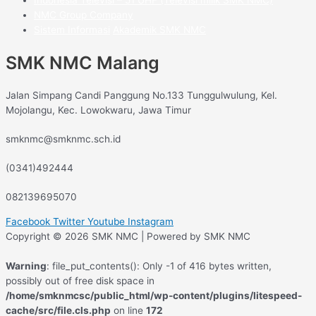
menekankan pada pengembangan ketrampilan bahasa,
NMC Group Company
termasuk bahasa internasional
Sistem Informasi
Akademik SMK NMC
Melakukan kerjasama dengan lembaga
SMK NMC Malang
pemerintah/swasta serta Dunia Usaha/ Dunia Industri dan
dalam dan Luar negeri.
Secara aktif terlibat dalam pengembangan dan
Jalan Simpang Candi Panggung No.133 Tunggulwulung, Kel.
peningkatan sistem pendidikan yang berorientasi pada
Mojolangu, Kec. Lowokwaru, Jawa Timur
peningkatan mutu di bidang IPTEK.
Terbentunya suasana proses belajar mengajar yang
smknmc@smknmc.sch.id
kondusif dalam rangka peningkatan mutu pembelajaran
berstandar internasional.
(0341)492444
Pengembangan Manajemen Sistem Informasi (MIS) dan
budaya kerja yang berorientasi untuk mencapai standart
082139695070
mutu International Organization for Standardization (ISO).
Pengembangan sistem organisasi yang dinamis
Facebook
Twitter
Youtube
Instagram
disesuaikan dengan tuntutan perkembangan dunia industri
Copyright © 2026 SMK NMC | Powered by SMK NMC
didalam negeri dan luar negeri.
Peningkatan kualitas dan kuantitas sarana-prana
Warning
: file_put_contents(): Only -1 of 416 bytes written,
disesuaikan dengan kebutuhan perkembangan industri
possibly out of free disk space in
internasional.
/home/smknmcsc/public_html/wp-content/plugins/litespeed-
cache/src/file.cls.php
on line
172