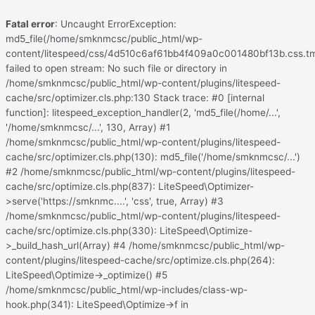
Fatal error
: Uncaught ErrorException:
md5_file(/home/smknmcsc/public_html/wp-
content/litespeed/css/4d510c6af61bb4f409a0c001480bf13b.css.tm
failed to open stream: No such file or directory in
/home/smknmcsc/public_html/wp-content/plugins/litespeed-
cache/src/optimizer.cls.php:130 Stack trace: #0 [internal
function]: litespeed_exception_handler(2, 'md5_file(/home/...',
'/home/smknmcsc/...', 130, Array) #1
/home/smknmcsc/public_html/wp-content/plugins/litespeed-
cache/src/optimizer.cls.php(130): md5_file('/home/smknmcsc/...')
#2 /home/smknmcsc/public_html/wp-content/plugins/litespeed-
cache/src/optimize.cls.php(837): LiteSpeed\Optimizer-
>serve('https://smknmc....', 'css', true, Array) #3
/home/smknmcsc/public_html/wp-content/plugins/litespeed-
cache/src/optimize.cls.php(330): LiteSpeed\Optimize-
>_build_hash_url(Array) #4 /home/smknmcsc/public_html/wp-
content/plugins/litespeed-cache/src/optimize.cls.php(264):
LiteSpeed\Optimize->_optimize() #5
/home/smknmcsc/public_html/wp-includes/class-wp-
hook.php(341): LiteSpeed\Optimize->f in