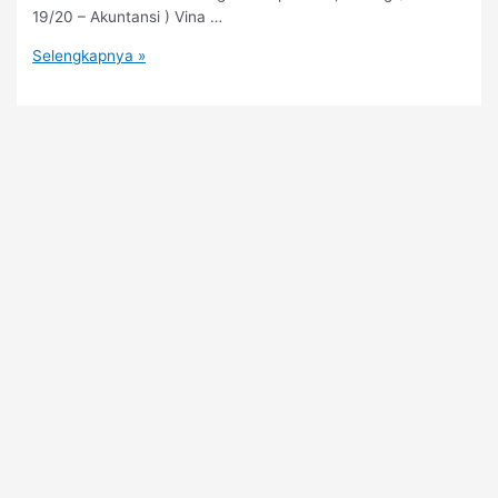
19/20 – Akuntansi ) Vina …
PORPROV
Selengkapnya »
VII/2022
Jawa
Timur,
Cabang
Tarung
Derajat