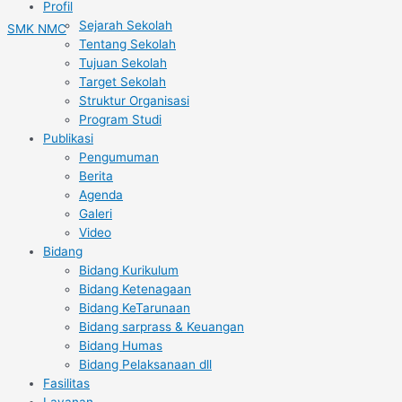
Profil
Lewati
Sejarah Sekolah
SMK NMC
ke
Tentang Sekolah
konten
Tujuan Sekolah
Target Sekolah
Struktur Organisasi
Program Studi
Publikasi
Pengumuman
Berita
Agenda
Galeri
Video
Bidang
Bidang Kurikulum
Bidang Ketenagaan
Bidang KeTarunaan
Bidang sarprass & Keuangan
Bidang Humas
Bidang Pelaksanaan dll
Fasilitas